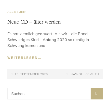
CAT
ALLGEMEIN
LINKS
Neue CD – älter werden
Es hat ziemlich gedauert. Als wir – die Band
Schwieriges Kind – Anfang 2020 so richtig in
Schwung kamen und
NEUE
WEITERLESEN…
CD
–
POSTED-
ÄLTER
BY
BYLINE
13. SEPTEMBER 2020
INAWOHLGEMUTH
WERDEN
ON
LINE
Search
SEA
for: