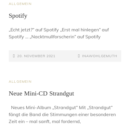
CAT
ALLGEMEIN
LINKS
Spotify
„Echt jetzt?“ auf Spotify „Erst mal hinlegen“ auf
Spotify … „Nacktmullforscherin“ auf Spotify
POSTED-
BY
BYLINE
20. NOVEMBER 2021
INAWOHLGEMUTH
ON
LINE
CAT
ALLGEMEIN
LINKS
Neue Mini-CD Strandgut
Neues Mini-Album „Strandgut“ Mit „Strandgut“
fängt die Band die Stimmungen einer besonderen
Zeit ein – mal sanft, mal fordernd,