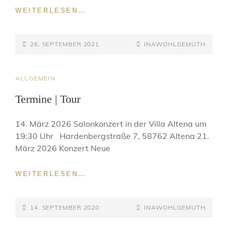
NEUE
WEITERLESEN…
MINI-
CD
POSTED-
STRANDGUT
BY
BYLINE
26. SEPTEMBER 2021
INAWOHLGEMUTH
ON
LINE
CAT
ALLGEMEIN
LINKS
Termine | Tour
14. März 2026 Salonkonzert in der Villa Altena um
19:30 Uhr Hardenbergstraße 7, 58762 Altena 21.
März 2026 Konzert Neue
TERMINE
WEITERLESEN…
|
TOUR
POSTED-
BY
BYLINE
14. SEPTEMBER 2020
INAWOHLGEMUTH
ON
LINE