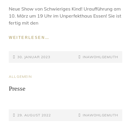
Neue Show von Schwieriges Kind! Uraufführung am
10. März um 19 Uhr im Unperfekthaus Essen! Sie ist
fertig mit den
FRAU
WEITERLESEN…
GÖTTIN
&
POSTED-
DER
BY
BYLINE
30. JANUAR 2023
INAWOHLGEMUTH
TRIPLE
ON
LINE
WUMMS
CAT
ALLGEMEIN
LINKS
Presse
POSTED-
BY
BYLINE
29. AUGUST 2022
INAWOHLGEMUTH
ON
LINE